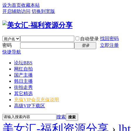
设为首页
收藏本站
开启辅助访问
切换到宽版
找回密码
自动登录
密码
立即注册
登录
快捷导航
论坛
BBS
网红自拍
国产主播
韩日主播
街拍走秀
其它精选
充值VIP
会员充值说明
高级VIP下载区
搜索
搜索
美女汇-福利资源分享
›
lh