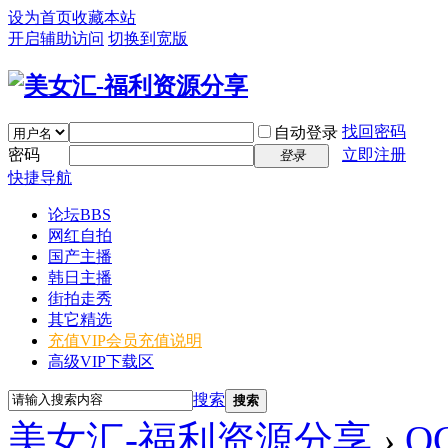
设为首页
收藏本站
开启辅助访问
切换到宽版
找回密码
自动登录
密码
立即注册
登录
快捷导航
论坛
BBS
网红自拍
国产主播
韩日主播
街拍走秀
其它精选
充值VIP
会员充值说明
高级VIP下载区
搜索
搜索
美女汇-福利资源分享
›
OG