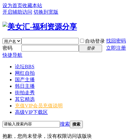
设为首页
收藏本站
开启辅助访问
切换到宽版
找回密码
自动登录
密码
立即注册
登录
快捷导航
论坛
BBS
网红自拍
国产主播
韩日主播
街拍走秀
其它精选
充值VIP
会员充值说明
高级VIP下载区
搜索
搜索
抱歉，您尚未登录，没有权限访问该版块