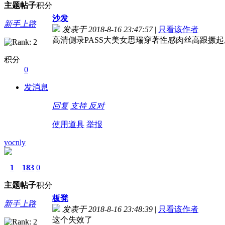
主题
帖子
积分
沙发
新手上路
发表于 2018-8-16 23:47:57
|
只看该作者
高清侧录PASS大美女思瑞穿著性感肉丝高跟撅
积分
0
发消息
回复
支持
反对
使用道具
举报
yocnly
1
183
0
主题
帖子
积分
板凳
新手上路
发表于 2018-8-16 23:48:39
|
只看该作者
这个失效了