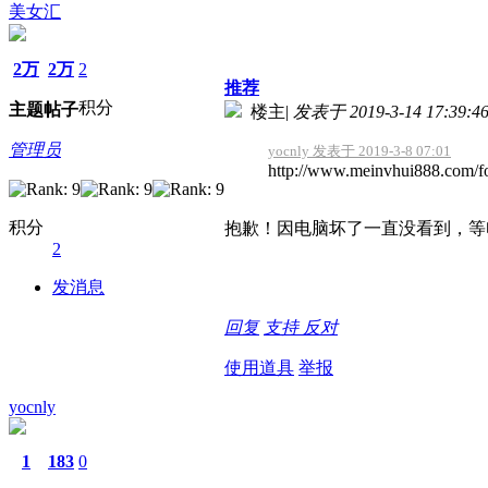
美女汇
2万
2万
2
推荐
积分
主题
帖子
楼主
|
发表于 2019-3-14 17:39:4
管理员
yocnly 发表于 2019-3-8 07:01
http://www.meinvhui888.
积分
抱歉！因电脑坏了一直没看到，等
2
发消息
回复
支持
反对
使用道具
举报
yocnly
1
183
0