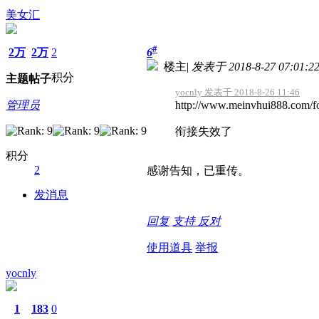
美女汇
#
2万
2万
2
6
楼主
|
发表于 2018-8-27 07:01:2
积分
主题
帖子
yocnly 发表于 2018-8-26 11:46
管理员
http://www.meinvhui888.com
衔接失效了
积分
2
感谢告知，已重传。
发消息
回复
支持
反对
使用道具
举报
yocnly
1
183
0