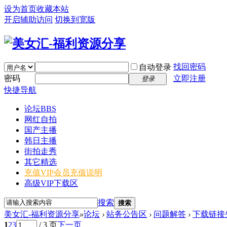
设为首页
收藏本站
开启辅助访问
切换到宽版
找回密码
自动登录
密码
立即注册
登录
快捷导航
论坛
BBS
网红自拍
国产主播
韩日主播
街拍走秀
其它精选
充值VIP
会员充值说明
高级VIP下载区
搜索
搜索
美女汇-福利资源分享
»
论坛
›
站务公告区
›
问题解答
›
下载链接
1
2
3
/ 3 页
下一页