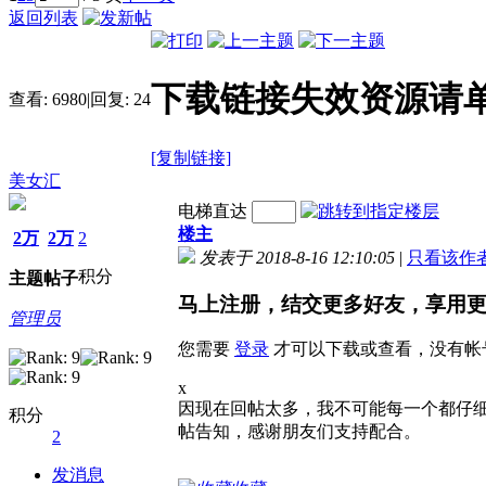
返回列表
下载链接失效资源请
查看:
6980
|
回复:
24
[复制链接]
美女汇
电梯直达
楼主
2万
2万
2
发表于 2018-8-16 12:10:05
|
只看该作
积分
主题
帖子
马上注册，结交更多好友，享用
管理员
您需要
登录
才可以下载或查看，没有帐
x
因现在回帖太多，我不可能每一个都仔
积分
帖告知，感谢朋友们支持配合。
2
发消息