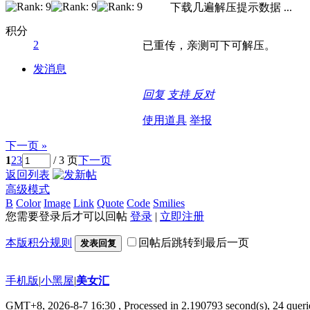
下载几遍解压提示数据 ...
积分
2
已重传，亲测可下可解压。
发消息
回复
支持
反对
使用道具
举报
下一页 »
1
2
3
/ 3 页
下一页
返回列表
高级模式
B
Color
Image
Link
Quote
Code
Smilies
您需要登录后才可以回帖
登录
|
立即注册
本版积分规则
回帖后跳转到最后一页
发表回复
手机版
|
小黑屋
|
美女汇
GMT+8, 2026-8-7 16:30
, Processed in 2.190793 second(s), 24 querie